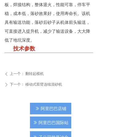
板，焊接结构，整体退火，性能可靠，停车平
稳，成本低，落砂效果好，使用寿命长。该机
具有输送功能，落砂后砂子从机体前头输送，
可直接进入提升机，减少了输送设备，大大降
低了地坑深度。
技术参数
上一个：
翻转起模机
ꄴ
下一个：
移动式双臂连续混砂机
ꄲ
走进翰昌
产品介绍
成功案例
新闻资讯
阿里巴巴店铺
ꅀ
阿里巴巴国际站
ꅀ
企业概述
设计研究
首页
生产
质量及认证