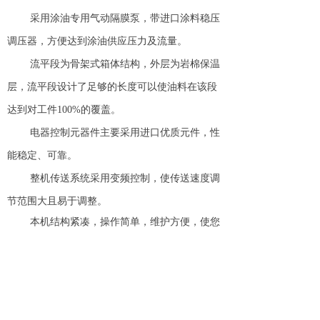
采用涂油专用气动隔膜泵，带进口涂料稳压
调压器，方便达到涂油供应压力及流量。
流平段为骨架式箱体结构，外层为岩棉保温
层，流平段设计了足够的长度可以使油料在该段
达到对工件100%的覆盖。
电器控制元器件主要采用进口优质元件，性
能稳定、可靠。
整机传送系统采用变频控制，使传送速度调
节范围大且易于调整。
本机结构紧凑，操作简单，维护方便，使您
涂油的理想选择。
上一篇：
无
ꄴ
下一篇：
无
ꄲ